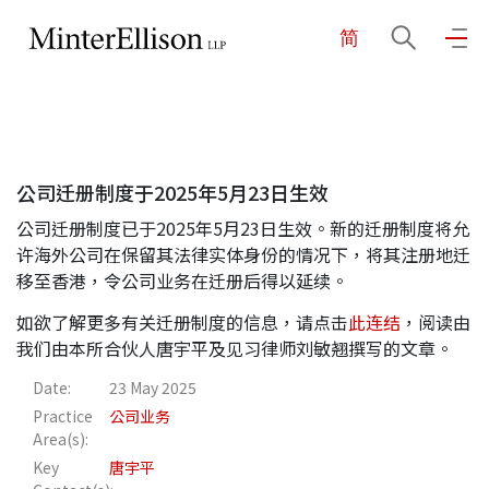
简
EN
繁
简
主页
公司迁册制度于2025年5月23日生效
关于我们
公司迁册制度已于2025年5月23日生效。新的迁册制度将允
许海外公司在保留其法律实体身份的情况下，将其注册地迁
业务领域
移至香港，令公司业务在迁册后得以延续。
如欲了解更多有关迁册制度的信息，请点击
此连结
，阅读由
我们由本所合伙人唐宇平及见习律师刘敏翘撰写的文章。
我们的团队
Date:
23 May 2025
Practice
公司业务
Area(s):
社区投入
Key
唐宇平