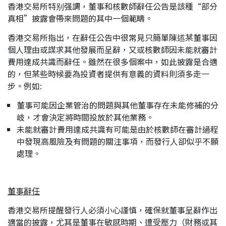
香港交易所特别强調，董事和核數師辭任公告是該種“部分
應屆畢業生招聘
真相”披露會帶來問題的其中一個範疇。
香港交易所指出，在辭任公告中很常見只簡單陳述某董事因
個人理由或謀求其他發展而呈辭，又或核數師因未能就審計
聯絡我們
費用達成共識而辭任。雖然在很多個案中，如此披露是合適
的，但某些時候要為投資者提供有意義的資料則須多走一
步。例如:
最新消息
董事可能因企業管治的問題與其他董事存在未能修補的分
岐，才會決定將時間投放於其他業務。
地點
未能就審計費用達成共識有可能是由於核數師在審計過程
中發現高風險及有問題的關注事項，而發行人卻似乎不願
處理。
董事辭任
香港交易所提醒發行人必須小心謹慎，確保就董事呈辭作出
適當的披露，尤其是董事在敏感時期、遭受壓力（財務或其