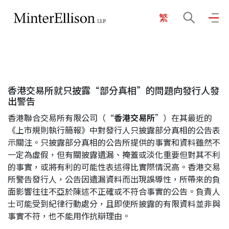
繁
EN
繁
简
主頁
香港交易所就只披露“部分真相”的問題向發行人發
關於我們
出警告
香港聯合交易所有限公司（“
香港交易所
”）在其最近的
業務領域
《上市規則執行簡報》中對發行人只披露部分真相的公告表
示關注。只披露部分真相的公告所提供的事實和資料雖然不
一定為虛假，但有關披露遺漏、掩蓋或淡化重要但對其不利
的事實，或將有利的可能性表述得比實際情況高。香港交易
我們的團隊
所警告發行人，公告因遺漏資料而出現誤導性，所帶來的負
面影響往往不亞於陳述不正確或不符合事實的公告。負責人
士可能受到紀律行動處分，且即使所披露的有限資料並非與
社區投入
事實不符，也不能用作抗辯理由。