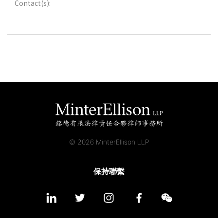
Contact(s):
© 2026 MinterEllison LLP
保持聯繫