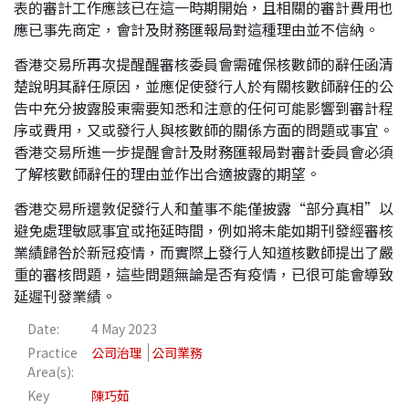
表的審計工作應該已在這一時期開始，且相關的審計費用也
應已事先商定，會計及財務匯報局對這種理由並不信納。
香港交易所再次提醒醒審核委員會需確保核數師的辭任函清
楚說明其辭任原因，並應促使發行人於有關核數師辭任的公
告中充分披露股東需要知悉和注意的任何可能影響到審計程
序或費用，又或發行人與核數師的關係方面的問題或事宜。
香港交易所進一步提醒會計及財務匯報局對審計委員會必須
了解核數師辭任的理由並作出合適披露的期望。
香港交易所還敦促發行人和董事不能僅披露“部分真相”以
避免處理敏感事宜或拖延時間，例如將未能如期刊發經審核
業績歸咎於新冠疫情，而實際上發行人知道核數師提出了嚴
重的審核問題，這些問題無論是否有疫情，已很可能會導致
延遲刊發業績。
Date:
4 May 2023
Practice
公司治理
公司業務
Area(s):
Key
陳巧茹