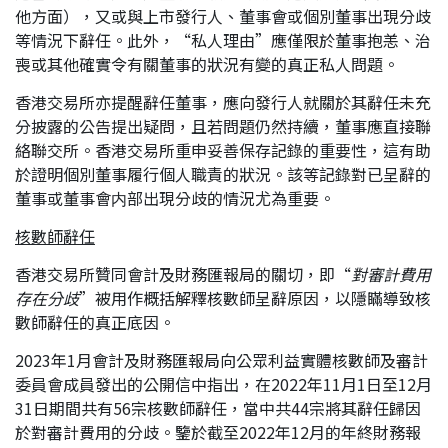
他方面），又或與上市發行人、董事會或個別董事出現分歧
等情況下辭任。此外，“私人理由”應僅限於董事抱恙、治
喪或其他確實令有關董事的狀況有變的真正私人問題。
香港交易所亦提醒辭任董事，應向發行人就關於其辭任未充
分披露的公告提出疑問，且若問題仍然持續，董事應直接聯
絡聯交所。香港交易所重申妥善保存記錄的重要性，這有助
於證明個別董事履行個人職責的狀況。該等記錄對已呈辭的
董事或董事會内部出現分歧的情況尤為重要。
核數師辭任
香港交易所贊同會計及財務匯報局的關切，即“
對審計費用
存在分歧
”被用作概括解釋核數師呈辭原因，以隱瞞導致核
數師辭任的真正底因。
2023年1月會計及財務匯報局向公眾利益實體核數師及審計
委員會成員發出的公開信中指出，在2022年11月1日至12月
31日期間共有56宗核數師辭任，當中共44宗將其辭任歸因
於對審計費用的分歧。鑒於截至2022年12月的年終財務報