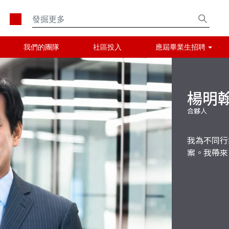
我們的團隊
社區投入
應屆畢業生招聘
楊明
合夥人
我為不同行
案。我帶來