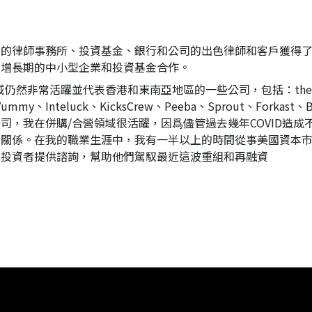
名的律師事務所、投資基金、銀行和公司的出色律師和客戶獲得
高增長期的中小型企業和投資基金合作。
然非常活躍並代表香港和東南亞地區的一些公司，包括：theAsian
Yummy、Inteluck、KicksCrew、Peeba、Sprout、Forkast
司，我在併購/合營領域很活躍，因爲儘管過去幾年COVID造成
夥關係。在我的職業生涯中，我有一半以上的時間從事美國資本
和投資者提供諮詢，幫助他們駕馭最近這波重組和再融資