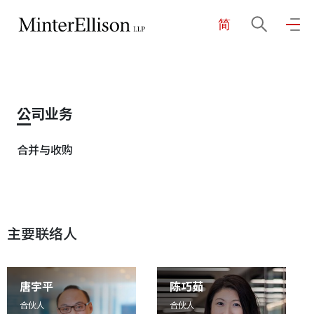
简
EN
繁
简
主页
公司业务
关于我们
合并与收购
业务领域
主要联络人
我们的团队
社区投入
唐宇平
陈巧茹
合伙人
合伙人