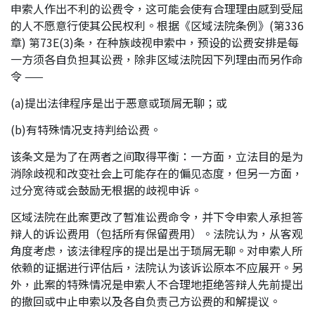
申索人作出不利的讼费令，这可能会使有合理理由感到受屈
应届毕业生招聘
的人不愿意行使其公民权利。根据《区域法院条例》(第336
章) 第73E(3)条，在种族歧视申索中，预设的讼费安排是每
一方须各自负担其讼费，除非区域法院因下列理由而另作命
令 ——
联络我们
(a)提出法律程序是出于恶意或琐屑无聊；或
最新消息
(b)有特殊情况支持判给讼费。
该条文是为了在两者之间取得平衡：一方面，立法目的是为
消除歧视和改变社会上可能存在的偏见态度，但另一方面，
地点
过分宽待或会鼓励无根据的歧视申诉。
区域法院在此案更改了暂准讼费命令，并下令申索人承担答
辩人的诉讼费用（包括所有保留费用）。法院认为，从客观
角度考虑，该法律程序的提出是出于琐屑无聊。对申索人所
依赖的证据进行评估后，法院认为该诉讼原本不应展开。另
外，此案的特殊情况是申索人不合理地拒绝答辩人先前提出
的撤回或中止申索以及各自负责己方讼费的和解提议。