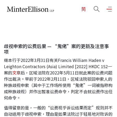
简
EN
繁
简
主页
歧视申索的讼费后果 — “鬼佬”案的更新及注意事
关于我们
项
继本行于2022年3月31日有关Francis William Haden v
业务领域
Leighton Contractors (Asia) Limited [2022] HKDC 152一
案的
文章
后，区域法院在2022年5月11日就此案的讼费问题
作出裁决。早前于2022年2月11日，区域法院驳回申索人的
种族歧视申索（其中于工作场所使用“鬼佬”一词被指称构
我们的团队
成种族歧视）并作出暂准讼费命令，判定不会就讼费作出任
何命令。
社区投入
值得留意的是，一般的“讼费视乎诉讼结果而定”规则并不
自动适用于歧视申索，理由是如果法院过于轻易地对败诉的