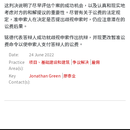
这判决说明了尽早评估个案的成功机会，以及认真和现实地
考虑对方的和解提议的重要性。尽管有关于讼费的法定规
定，准申索人在决定是否提出歧视申索时，仍应注意潜在的
讼费后果。
铭德代表答辩人成功就歧视申索作出抗辩，并现更改暂准讼
费命令以使申索人支付答辩人的讼费。
Date:
24 June 2022
Practice
项目、基础建设和建筑
争议解决
雇佣
Area(s):
Key
Jonathan Green
廖泰业
Contact(s):