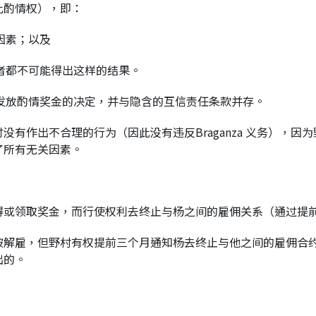
此酌情权），即：
因素；以及
策者都不可能得出这样的结果。
向杨发放酌情奖金的决定，并与隐含的互信责任条款并存。
有作出不合理的行为（因此没有违反Braganza 义务），
了所有无关因素。
得或领取奖金，而行使权利去终止与杨之间的雇佣关系（通过提
被解雇，但野村有权提前三个月通知杨去终止与他之间的雇佣合约
出的。