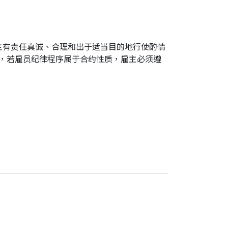
主有责任真诚、合理和出于适当目的地行使酌情
意，若雇员纪律程序属于合约性质，雇主必须遵