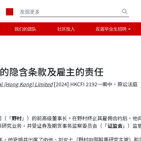
我们的团队
社区投入
应届毕业生招聘
的隐含条款及雇主的责任
l (Hong Kong) Limited
[2024] HKCFI 2192一案中，原讼法庭
司（「
野村
」）的前高级董事长。在野村终止其雇佣合约后，他
票研究业务，并受证券及期货事务监察委员会（「
证监会
」）监
015 年，他安排并出席了由他、刘女士（野村中国股票研究主管