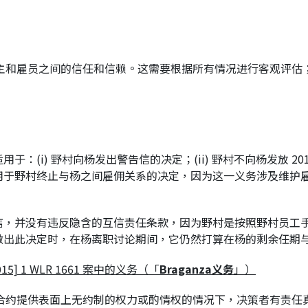
雇主和雇员之间的信任和信赖。这需要根据所有情况进行客观评估
i) 野村向杨发出警告信的决定；(ii) 野村不向杨发放 2016/
用于野村终止与杨之间雇佣关系的决定，因为这一义务涉及维护
信，并没有违反隐含的互信责任条款，因为野村是按照野村员工
做出此决定时，在杨离职讨论期间，它仍然打算在杨的剩余任期
15] 1 WLR 1661
案中的义务（「
Braganza
义务
」）
即：在合约提供表面上无约制的权力或酌情权的情况下，决策者有责