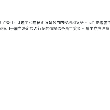
供了指引，让雇主和雇员更清楚各自的权利和义务。我们提醒雇
其适用于雇主决定应否行使酌情权给予员工奖金。 雇主亦应注