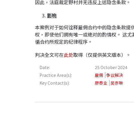
因此，法庭裁定野村并无违反上述隐含条款。
影响
本案例对于如何诠释雇佣合约中的隐含条款提
权，即使他们拥有唯一或绝对的酌情权。 这尤
循合约所规定的纪律程序。
判决全文可在
此处
取得（仅提供英文版本）。
Date:
25 October 2024
Practice Area(s):
雇佣
争议解决
Key Contact(s):
廖泰业
吴亦琳