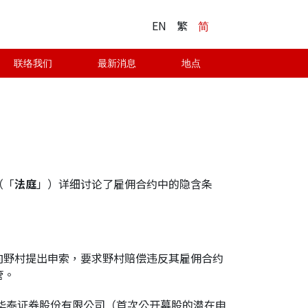
EN
繁
简
联络我们
最新消息
地点
（「
法庭
」）详细讨论了雇佣合约中的隐含条
向野村提出申索，要求野村赔偿违反其雇佣合约
管。
）和华泰证券股份有限公司（首次公开募股的潜在申