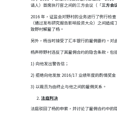
请人）首席执行官之间的三方会议（「
三方会
2016 年，证监会对野村的业务进行了例行
（通过发布研究报告影响投资大众）之间造成了
致野村解雇了杨。
另外，杨当时接受了汇丰银行的雇佣要约。对
杨声称野村违反了其雇佣合约的隐含条款，包
1) 向他发出警告信；
2) 拒绝向他发放 2016/17 业绩年度的酌情奖
3) 以裁员为由终止与他之间的雇佣关系。
法庭判决
法庭驳回了杨的申索，并讨论了雇佣合约中的