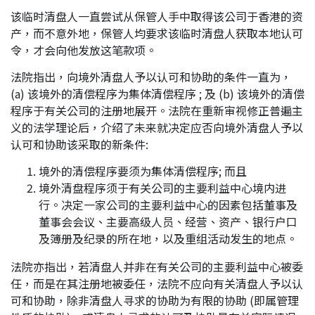
该临时清盘人一直尝试从保管人手中取得该公司于香港的资
应届毕业生招聘
产，而不意外地，保管人均要求该临时清盘人获取本地认可
令，才会向他发放这笔款项。
法院指出，向境外清盘人予以认可和协助的条件一直为，
联络我们
(a) 该境外的清偿程序为集体清偿程序 ; 及 (b) 该境外的清偿
程序于有关公司的注册地展开。法院在重新审视修正普遍主
义的法学理论后，介绍了未来就决定应否向境外清盘人予以
最新消息
认可和协助该采取的新条件:
境外的清偿程序要须为集体清偿程序; 而且
地点
境外清盘程序须于有关公司的主要利益中心境内进
行。决定一家公司的主要利益中心的因素包括董事及
董事会会议、主要高级人员、经营、资产、银行户口
及簿册及纪录的所在地，以及重组活动发生的地点。
法院亦指出，若清盘人并非在有关公司的主要利益中心被委
任，而是在其注册地被委任，法院不应向有关清盘人予以认
可和协助，除非清盘人寻求的协助为有限的协助 (即属管理