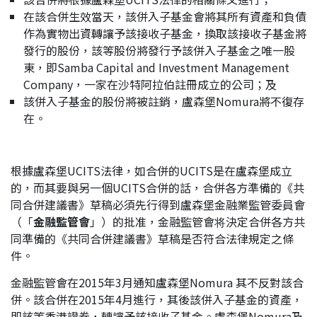
在該合併生效當天，該併入子基金會將其所有資產和負債
作為實物出資轉讓予該接收子基金，換取該接收子基金將
發行的股份，該等股份將發行予該併入子基金之唯一股
東，即Samba Capital and Investment Management
Company，一家在沙特阿拉伯註冊成立的公司；及
該併入子基金的股份將被註銷，盧森堡Nomura將不復存
在。
根據盧森堡UCITS法律，如合併的UCITS是在盧森堡成立
的，而其要與另一個UCITS合併的話，合併各方準備的《共
同合併建議書》草稿必須先行得到盧森堡金融業監管委員會
（「
金融監管會
」）的批准，金融監管會将決定合併各方共
同準備的《共同合併建議書》草稿是否符合法律規定之條
件。
金融監管會在2015年3月通知盧森堡Nomura 其不反對該合
併。該合併在2015年4月進行，其後該併入子基金的資產，
即該等香港證券，轉讓予該接收子基金。盧森堡Nomura及