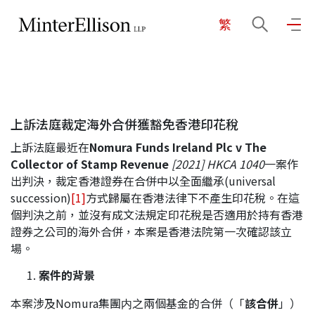
繁
EN
繁
简
主頁
上訴法庭裁定海外合併獲豁免香港印花稅
關於我們
上訴法庭最近在
Nomura Funds Ireland Plc v The
Collector of Stamp Revenue
[2021] HKCA 1040
一案作
業務領域
出判決，裁定香港證券在合併中以全面繼承(universal
succession)
[1]
方式歸屬在香港法律下不產生印花稅。在這
個判決之前，並沒有成文法規定印花稅是否適用於持有香港
證券之公司的海外合併，本案是香港法院第一次確認該立
我們的團隊
場。
案件
的
背景
社區投入
本案涉及Nomura集團内之兩個基金的合併（「
該合併
」）