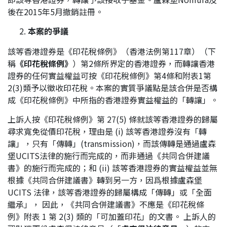
後在2015年5月撤銷註冊。
本案的爭議
該等香港證券是《印花稅條例》（香港法例第117章）（下
稱
《印花稅條例》
）第2條所界定的香港證券，而轉讓香港
證券的任何實益權益可按《印花稅條例》第4條和附表1第
2(3)類予以徵收印花稅。本案的實質爭議點是該合併是否構
成《印花稅條例》中所指的香港證券實益權益的「轉讓」。
上訴人按《印花稅條例》第 27(5) 條就該等香港證券的歸屬
尋求寬免從價印花稅，理由是 (i) 該等香港證券沒有「轉
讓」，只有「傳轉」(transmission)，而該傳轉是通過盧森
堡UCITS法律的施行而完成的，而非通過《共同合併建議
書》的施行而完成的；和 (ii) 該等香港證券的實益權益並無
根據《共同合併建議書》轉到另一方，因爲根據盧森堡
UCITS 法律，該等香港證券的歸屬構成「傳轉」或「全面
繼承」， 因此，《共同合併建議書》不應是《印花稅條
例》附表 1 第 2(3) 類的「可加蓋印花」的文書。 上訴人的