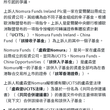
所引起的爭議。
應屆畢業生招聘
上訴人Nomura Funds Ireland Plc是一家在愛爾蘭註冊成立
的投資公司，其結構為由不同子基金組成的傘子基金。根據
歐洲聯盟發布的一項指令，上訴人是愛爾蘭中央銀行根據歐
聯絡我們
洲聯盟發布的一項指令授權的可轉讓證券集體投資計劃
（「
UCITS
」）。Nomura Funds Ireland – China
Fund（「
該
接收子基金
」）為上訴人的其中一個子基金。
最新消息
Nomura Funds（「
盧森堡
Nomura
」）是另一家在盧森堡
註冊成立的投資公司，並同為UCITS。Nomura Funds –
China Opportunities（「
該
併入子基金
」）是盧森堡
地點
Nomura唯一的子基金。該併入子基金的資產全部均為在香
港聯合交易所上市的證券（「
該等香港證券
」）。
上訴人和盧森堡Nomura擬根據有關UCITS的盧森堡法律
（「
盧森堡
UCITS
法律
」）及基於一份名為《共同合併建議
書》（《
共同合併建議書》
）的書面文件中的主要條款草稿
（見下文）合併該接收子基金和該併入子基金：
該合併將根據盧森堡UCITS法律的相關條文進行；