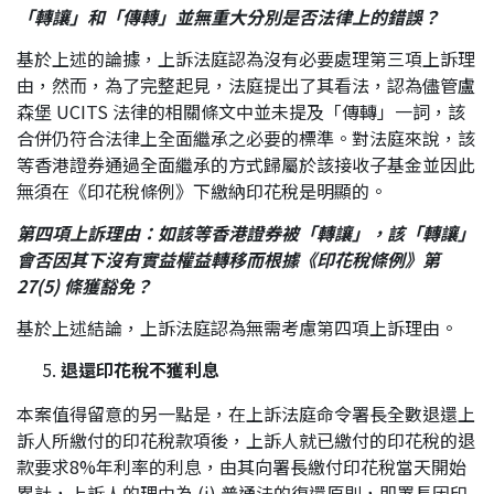
「轉讓」和「傳轉」並無重大分別是否法律
上的
錯誤？
基於上述的論據，上訴法庭認為沒有必要處理第三項上訴理
由，然而，為了完整起見，法庭提出了其看法，認為儘管盧
森堡 UCITS 法律的相關條文中並未提及「傳轉」一詞，該
合併仍符合法律上全面繼承之必要的標準。對法庭來說，該
等香港證券通過全面繼承的方式歸屬於該接收子基金並因此
無須在《印花稅條例》下繳納印花稅是明顯的。
第四項上訴理由：如該等香港證券被「轉讓」，該「轉讓」
會否因其下沒有實益權益轉移而根據《印花稅條例》第
27(5)
條獲豁免？
基於上述結論，上訴法庭認為無需考慮第四項上訴理由。
退還印花稅不獲利息
本案值得留意的另一點是，在上訴法庭命令署長全數退還上
訴人所繳付的印花稅款項後，上訴人就已繳付的印花稅的退
款要求8%年利率的利息，由其向署長繳付印花稅當天開始
累計，上訴人的理由為 (i) 普通法的復還原則，即署長因印