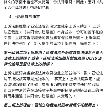
條文的字面來看也不支持第二份法律意見，因此，應對《共
同合併建議書》徵收印花稅。
上訴法庭的決定
上訴法庭推翻了區域法院的決定並裁定上訴人勝訴。 上訴
法庭裁定，《共同合併建議書》本身並非一份可加蓋印花的
文書，且該等香港證券的實益擁有權並無改變。 上訴法庭
在判決中列出了上訴人提出的每項上訴理由，摘要如下：
第一和第二項上訴理由：
區域法院
拒納盧森堡法律意見是否
法律
上的
錯誤？
或者，
區域
法院加插其對盧森堡
UCITS
法
律的詮釋是否法律
上的
錯誤？
上訴法庭認為盧森堡法律意見彼此之間並無不一致，區域法
院不接受該等意見是錯誤的。 事實上，上訴法庭裁定，盧
森堡律師提供了明確且有說服力的理由以支持他們的觀點，
即該等香港證券在該接收子基金中的歸屬是通過法律上的傳
轉而非通過《共同合併建議書》來實現的。
第三項上訴理由：
區域法院裁
定
就徵收
從價印花稅而言
，