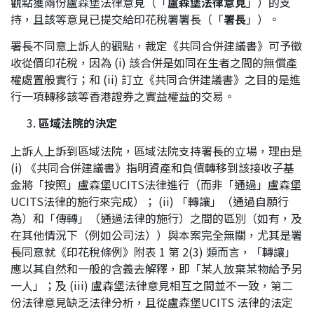
觀點獲兩份盧森堡法律意見（「
盧森堡法律意見
」）的支
持，且該等意見已提交給印花稅署署長（「
署長
」）。
署長不同意上訴人的觀點，裁定《共同合併建議書》可予徵
收從價印花稅，因為 (i) 該合併是如同在生者之間的無償產
權處置般實行；和 (ii) 訂立《共同合併建議書》之目的是進
行一項轉移該等香港證券之實益權益的交易。
區域法院的決定
上訴人上訴到區域法院，區域法院支持署長的立場，理由是
(i) 《共同合併建議書》指明資產和負債轉移到該接收子基
金將「按照」盧森堡UCITS法律進行（而非「通過」盧森堡
UCITS法律的施行來完成）； (ii) 「轉讓」（通過自願行
為）和「傳轉」（通過法律的施行）之間的區別（如有，及
在其他情況下（例如公司法））與本案完全無關，尤其是署
長同意就《印花稅條例》附表 1 第 2(3) 類而言，「轉讓」
應以其自然和一般的含義去解釋，即「某人放棄某物給予另
一人」；及 (iii) 盧森堡法律意見相互之間並不一致，第二
份法律意見缺乏法律分析，且從盧森堡UCITS 法律的法定