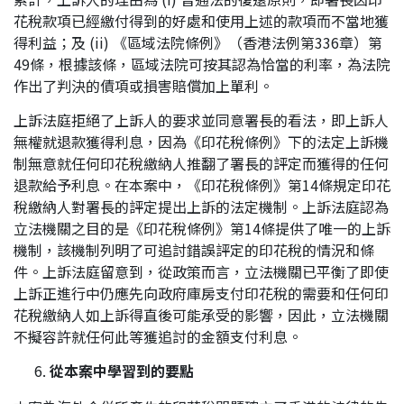
花稅款項已經繳付得到的好處和使用上述的款項而不當地獲
得利益；及 (ii) 《區域法院條例》（香港法例第336章）第
49條，根據該條，區域法院可按其認為恰當的利率，為法院
作出了判決的債項或損害賠償加上單利。
上訴法庭拒絕了上訴人的要求並同意署長的看法，即上訴人
無權就退款獲得利息，因為《印花稅條例》下的法定上訴機
制無意就任何印花稅繳納人推翻了署長的評定而獲得的任何
退款給予利息。在本案中，《印花稅條例》第14條規定印花
稅繳納人對署長的評定提出上訴的法定機制。上訴法庭認為
立法機關之目的是《印花稅條例》第14條提供了唯一的上訴
機制，該機制列明了可追討錯誤評定的印花稅的情況和條
件。上訴法庭留意到，從政策而言，立法機關已平衡了即使
上訴正進行中仍應先向政府庫房支付印花稅的需要和任何印
花稅繳納人如上訴得直後可能承受的影響，因此，立法機關
不擬容許就任何此等獲追討的金額支付利息。
從本案中學習到的
要點