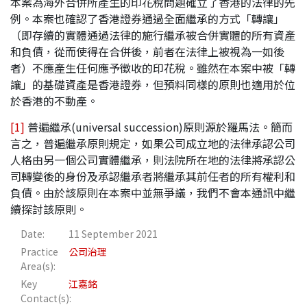
本案為海外合併所產生的印花稅問題確立了香港的法律的先
例。本案也確認了香港證券通過全面繼承的方式「轉讓」
（即存續的實體通過法律的施行繼承被合併實體的所有資產
和負債，從而使得在合併後，前者在法律上被視為一如後
者）不應產生任何應予徵收的印花稅。雖然在本案中被「轉
讓」的基礎資產是香港證券，但預料同樣的原則也適用於位
於香港的不動產。
[1]
普遍繼承(universal succession)原則源於羅馬法。簡而
言之，普遍繼承原則規定，如果公司成立地的法律承認公司
人格由另一個公司實體繼承，則法院所在地的法律將承認公
司轉變後的身份及承認繼承者將繼承其前任者的所有權利和
負債。由於該原則在本案中並無爭議，我們不會本通訊中繼
續探討該原則。
Date:
11 September 2021
Practice
公司治理
Area(s):
Key
江嘉銘
Contact(s):