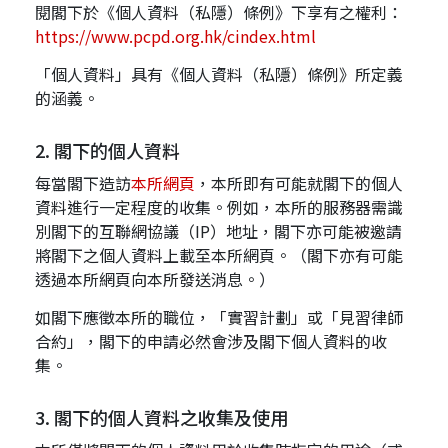
閱閣下於《個人資料（私隱）條例》下享有之權利：
應屆畢業生招聘
https://www.pcpd.org.hk/cindex.html
「個人資料」具有《個人資料（私隱）條例》所定義
的涵義。
聯絡我們
2. 閣下的個人資料
每當閣下造訪
本所網頁
最新消息
，本所即有可能就閣下的個人
資料進行一定程度的收集。例如，本所的服務器需識
別閣下的互聯網協議（IP）地址，閣下亦可能被邀請
將閣下之個人資料上載至本所網頁。（閣下亦有可能
地點
透過本所網頁向本所發送消息。）
如閣下應徵本所的職位，「實習計劃」或「見習律師
合約」，閣下的申請必然會涉及閣下個人資料的收
集。
3. 閣下的個人資料之收集及使用