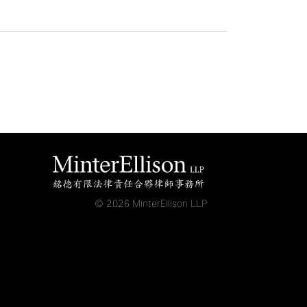
© 2026 MinterEllison LLP