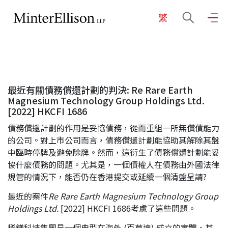
繁
EN
繁
简
主頁
最近有關債務償還計劃的判決: Re Rare Earth
關於我們
Magnesium Technology Group Holdings Ltd.
[2022] HKCFI 1686
債務償還計劃的作用是妥協債務，從而重組一所無償債能力
業務領域
的公司。對上市公司而言，債務償還計劃能協助其解除其盤
中臨時停牌及避免除牌。然而，這衍生了債務償還計劃能妥
協什麼債務的問題。尤其是，一個債權人在債務由外國法律
我們的團隊
規管的情況下，能否仍在香港提交或延續一個清盤呈請?
最近的案件
Re Rare Earth Magnesium Technology Group
社區投入
Holdings Ltd.
[2022] HKCFI 1686考慮了這些問題。
稀鎂科技集團是一個典型在海外 (百慕達) 成立的實體，其