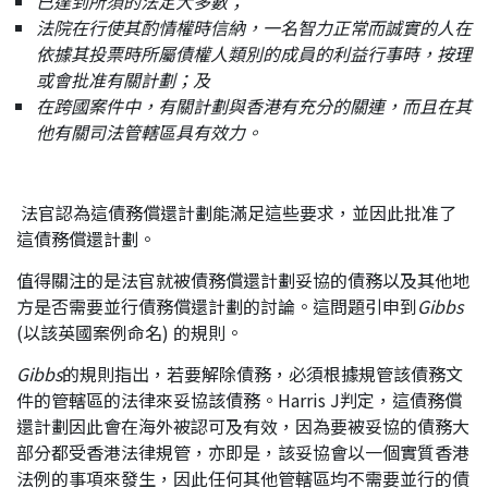
已達到所須的法定大多數；
法院在行使其酌情權時信納，一名智力正常而誠實的人在
依據其投票時所屬債權人類別的成員的利益行事時，按理
或會批准有關計劃；及
在跨國案件中，有關計劃與香港有充分的關連，而且在其
他有關司法管轄區具有效力。
法官認為這債務償還計劃能滿足這些要求，並因此批准了
這債務償還計劃。
值得關注的是法官就被債務償還計劃妥協的債務以及其他地
方是否需要並行債務償還計劃的討論。這問題引申到
Gibbs
(以該英國案例命名) 的規則。
Gibbs
的規則指出，若要解除債務，必須根據規管該債務文
件的管轄區的法律來妥協該債務。Harris J判定，這債務償
還計劃因此會在海外被認可及有效，因為要被妥協的債務大
部分都受香港法律規管，亦即是，該妥協會以一個實質香港
法例的事項來發生，因此任何其他管轄區均不需要並行的債