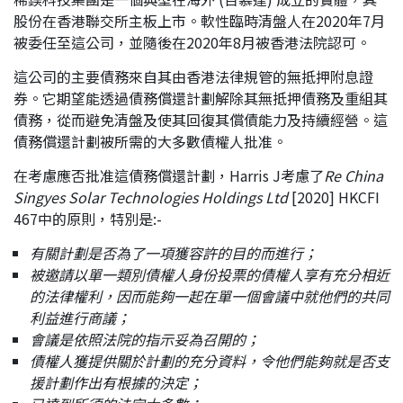
股份在香港聯交所主板上市。軟性臨時清盤人在2020年7月
應屆畢業生招聘
被委任至這公司，並隨後在2020年8月被香港法院認可。
這公司的主要債務來自其由香港法律規管的無抵押附息證
券。它期望能透過債務償還計劃解除其無抵押債務及重組其
聯絡我們
債務，從而避免清盤及使其回復其償債能力及持續經營。這
債務償還計劃被所需的大多數債權人批准。
最新消息
在考慮應否批准這債務償還計劃，Harris J考慮了
Re China
Singyes Solar Technologies Holdings Ltd
[2020] HKCFI
467中的原則，特別是:-
地點
有關計劃是否為了一項獲容許的目的而進行；
被邀請以單一類別債權人身份投票的債權人享有充分相近
的法律權利，因而能夠一起在單一個會議中就他們的共同
利益進行商議；
會議是依照法院的指示妥為召開的；
債權人獲提供關於計劃的充分資料，令他們能夠就是否支
援計劃作出有根據的決定；