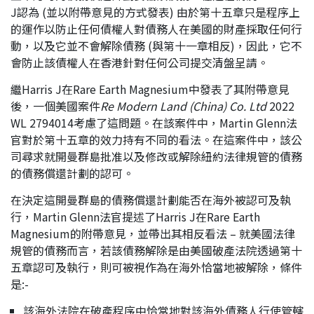
J認為 (並以附帶意見的方式發表) 由於第十五章只是程序上
的運作以防止任何債權人對債務人在美國的財產採取任何行
動，以及它並不會解除債務 (與第十一章相反)，因此，它不
會防止該債權人在香港針對任何公司提交清盤呈請。
繼Harris J在Rare Earth Magnesium中發表了其附帶意見
後，一個美國案件
Re Modern Land (China) Co. Ltd
2022
WL 2794014考慮了這問題。在該案件中，Martin Glenn法
官對於第十五章的效力持有不同的看法。在這案件中，該公
司尋求就開曼群島批准以及修改或解除紐約法律規管的債務
的債務償還計劃的認可。
在決定這開曼群島的債務償還計劃能否在海外被認可及執
行，Martin Glenn法官提述了Harris J在Rare Earth
Magnesium的附帶意見，並帶出其相反看法 – 就美國法律
規管的債務而言，若該債務解除是由美國破產法院透過第十
五章認可及執行，則可被視作為在海外恰當地被解除，條件
是:-
該海外法院在破產程序中恰當地對該海外債務人行使管轄