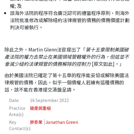
權; 及
該海外法院的程序符合廣泛認可的適當程序原則，則海外
法院批准修改或解除紐約法律規管的債務的債務償還計劃
判決可被執行。
除此之外，Martin Glenn法官提出了「
第十五章限制美國破
產法院的權力去禁止在美國領域管轄權外的行為，但這並不
會減少
紐約法律規管的債務解除的控制力
[原文如此]。」
由於美國法院已確定了第十五章的程序能妥協或解除美國法
律規管的債務，因此，似乎一個債權人若擁有這種債務的
話，該不能在香港提交清盤呈請。
Date:
16 September 2022
Practice
破產與重組
Area(s):
Key
廖泰業
Jonathan Green
Contact(s):