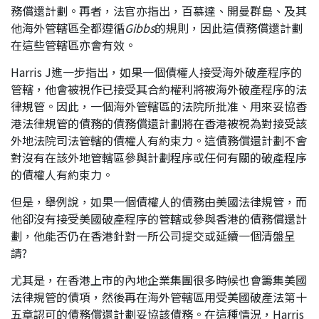
務償還計劃。再者，法官亦指出，百慕達、開曼群島、及其
他海外管轄區全都遵循
Gibbs
的規則，因此這債務償還計劃
在這些管轄區亦會有效。
Harris J進一步指出，如果一個債權人接受海外破產程序的
管轄，他會被視作已接受其合約權利將被海外破產程序的法
律規管。因此，一個海外管轄區的法院所批准、用來妥協香
港法律規管的債務的債務償還計劃將在香港被視為對接受該
外地法院司法管轄的債權人有約束力。這債務償還計劃不會
對沒有在該外地管轄區參與計劃程序或任何有關的破產程序
的債權人有約束力。
但是，舉例說，如果一個債權人的債務由美國法律規管，而
他卻沒有接受美國破產程序的管轄或參與香港的債務償還計
劃，他能否仍在香港針對一所公司提交或延續一個清盤呈
請?
尤其是，在香港上市的內地企業集團很多時候也會籌集美國
法律規管的債項，然後再在海外管轄區用受美國破產法第十
五章認可的債務償還計劃妥協該債務。在這種情況，Harris