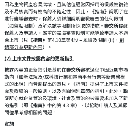
因為生物資產容易腐壞，且其估值通常因採用的假設較複雜
及不易核實而有較高的不確定性。因此，
《指南》
說明了
在
進行盡職審查時，保薦人須詳細說明盡職審查的任何限制
（如盤點限制）及解決該等限制所採取的措施
。
聯交所
提醒
保薦人及申請人，嚴重的盡職審查限制可能導致申請人不適
合上市（見
《指南》
第4.10章第4段 – 風險及限制 (ii)，
劃
線部分為更新內容
）。
(2) 上市文件披露內容的更新指引
披露內容的更新指引是基於在
聯交所
審核過程中因近期市場
動向（如新法規及/或科技行業和電商平台行業等新業務模
式的出現）而普遍提出的意見。《指南》提供了上市文件披
露及擬稿的一般原則，以及有關個別章節的指引。此外，
聯
交所
亦就企業管治及環境、社會及管治的披露要求加入了新
的指引（即
《指南》
中的第 4.3 章），以協助申請人及其顧
問儘早考慮相關的問題。
實施