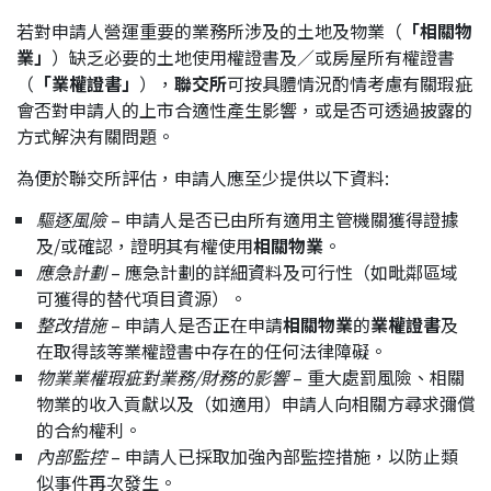
若對申請人營運重要的業務所涉及的土地及物業（
「相關物
業」
）缺乏必要的土地使用權證書及／或房屋所有權證書
（
「業權證書」
），
聯交所
可按具體情況酌情考慮有關瑕疵
會否對申請人的上市合適性產生影響，或是否可透過披露的
方式解決有關問題。
為便於聯交所評估，申請人應至少提供以下資料:
驅逐風險
– 申請人是否已由所有適用主管機關獲得證據
及/或確認，證明其有權使用
相關物業
。
應急計劃
– 應急計劃的詳細資料及可行性（如毗鄰區域
可獲得的替代項目資源）。
整改措施
– 申請人是否正在申請
相關物業
的
業權證書
及
在取得該等業權證書中存在的任何法律障礙。
物業業權瑕疵對業務
/
財務的影響
– 重大處罰風險、相關
物業的收入貢獻以及（如適用）申請人向相關方尋求彌償
的合約權利。
內部監控
– 申請人已採取加強內部監控措施，以防止類
似事件再次發生。