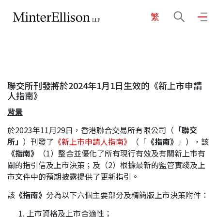
繁
EN
繁
简
主頁
聯交所刊發將於2024年1月1日生效的《新上市申請
關於我們
人指南》
背景
業務領域
於2023年11月29日，香港聯合交易所有限公司（
「聯交
所」
）刊發了
《新上市申請人指南》
（「
《指南》
」），該
《指南》
（1）整合並優化了所有現行有效及有關新上市有
我們的團隊
關的指引信及上市決策；及（2）根據最新的監管實踐及上
市文件中的預期披露提供了更新指引。
該
《指南》
分為以下六個主要部分及精簡版上市決策附件：
社區投入
上市資格及上市合適性；