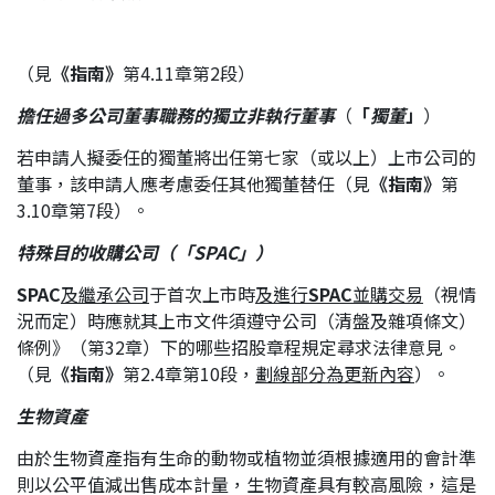
（見
《指南》
第4.11章第2段）
擔任過多公司董事職務的獨立非執行董事
（
「
獨董
」
）
若申請人擬委任的獨董將出任第七家（或以上）上市公司的
董事，該申請人應考慮委任其他獨董替任（見
《指南》
第
3.10章第7段）。
特殊目的收購公司（「
SPAC
」）
SPAC
及繼承公司
于首次上市時
及進行
SPAC
並購交易
（視情
況而定）時應就其上市文件須遵守公司（清盤及雜項條文）
條例》（第32章）下的哪些招股章程規定尋求法律意見。
（見
《指南》
第2.4章第10段，
劃線部分為更新內容
）。
生物資產
由於生物資產指有生命的動物或植物並須根據適用的會計準
則以公平值減出售成本計量，生物資產具有較高風險，這是