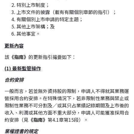
特別上市制度；
應屆畢業生招聘
上市文件的披露（載有有關個別章節的指引）；
有關個別上市申請的特定主題；
其他上市架構；及
聯絡我們
其他事宜。
更新內容
最新消息
該
《指南》
的更新指引撮要如下：
(1) 最新監管操作
地點
合約安排
一般而言，若並無外資持股的限制，申請人不得就其業務運
營採用合約安排。在特殊情況下，若非限制性業務與禁止或
限制性業務不可分割及／或其只占業績記錄期間及上市後的
收入、利潤或其他方面不重大部分，申請人可能獲准採用合
約安排（見
《指南》
第4.1章第15段）。
業權證書的規定