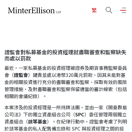
繁
EN
繁
简
主頁
證監會對私募基金的投資經理就盡職審查和監察缺失
關於我們
而處以罰款
最近，一家私募基金的投資經理被證券及期貨事務監察委員
業務領域
會（
證監會
）譴責並處以港幣320萬元罰款，因其未能對基
金的相關投資進行充分的盡職審查和監察、採取有效的風險
管理措施，及對盡職審查和監察保留適當的審計線索（包括
相關的會議紀錄）。
我們的團隊
本案涉及的投資經理是一所持牌法團，並由一家《開曼群島
公司法》下的獨立資產組合公司（
SPC
）委任管理兩個獨立
社區投入
資產組合（
該等基金
）。在紀律行動中，證監會考慮了列明
於該等基金的私人配售備忘錄和 SPC 與投資經理之間的投