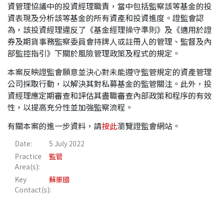
資管理協議中的投資經理職責，當中包括監察該等基金的投
應屆畢業生招聘
資表現及分析該等基金的所有資產和投資進度。證監會認
為，該投資經理違反了《基金經理操守準則》及《適用於證
券及期貨事務監察委員會持牌人或註冊人的管理、監督及內
部監控指引》下關於風險管理政策及程式的規定。
聯絡我們
本案反映證監會願意並決心對未能遵守監管規定的資產管理
公司採取行動，以解決其對私募基金的監管關注。此外，投
最新消息
資經理應定期審查和評估其盡職審查內部政策和程序的有效
性，以提高充分性並加強監察流程。
地點
有關本案的進一步資料，請
按此
瀏覽證監會網站。
Date:
5 July 2022
Practice
監管
Area(s):
Key
蘇振國
Contact(s):