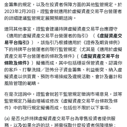
金籌集的規定，以及在投資者保障方面的其他監管規定。於
應屆畢業生招聘
2023年2月20日，證監會就適用於虛擬資產交易平台營運者
的詳細建議監管規定展開預期諮詢。
連同其他事宜，證監會建議持牌虛擬資產交易平台應遵守
聯絡我們
《適用於虛擬資產交易平台營運者的指引》（
《虛擬資產交
易平台指引》
），該指引乃根據適用於《證券及期貨條例》
下的持牌平台營運者的現行監管規定（尤其是《適用於虛擬
最新消息
資產交易平台營運者的條款及條件》(
《虛擬資產交易平台
條款及條件》
）擬備而成，其中包括穩妥保管資產、認識你
的客戶、打擊洗錢／恐怖分子資金籌集、利益衝突、納入虛
地點
擬資產以供買賣、預防市場操縱及違規活動、會計及審計和
風險管理的範疇。
在是次諮詢中，證監會就若干監管規定徵詢市場意見，該等
監管規定乃藉由增補或修改《虛擬資產交易平台條款及條
件》中的現行規定擬備而成，包括但不限於以下事項:-
(a) 是否允許持牌虛擬資產交易平台為零售投資者提供服
務，以及如果允許的話，將需採取什麼投資者保障措施 ;