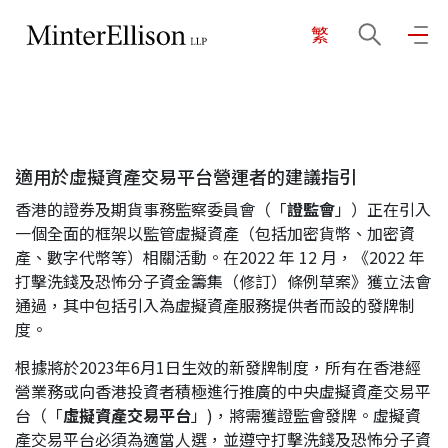
繁
EN
繁
简
主頁
適用於虛擬資產交易平台營運者的建議指引
關於我們
香港的證券及期貨事務監察委員會（「
證監會
」）正在引入
一個全面的框架以監管虛擬資產（包括加密貨幣、加密資
業務領域
產、數字代幣等）相關活動。在2022 年 12 月，《2022 年
打擊洗錢及恐怖分子資金籌集（修訂）條例草案》獲立法會
通過，其中包括引入為虛擬資產服務提供者而設的發牌制
度。
我們的團隊
根據將於2023年6月1日生效的新發牌制度，所有在香港經
營業務或向香港投資者積極進行推廣的中央虛擬資產交易平
社區投入
台（「
虛擬資產交易平台
」)，將需獲證監會發牌。虛擬資
產交易平台必須為適當人選，並遵守打擊洗錢及恐怖分子資