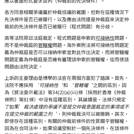
應以書面形式要求談判（仲裁前的先決條件）。
應屆畢業生招聘
各方同意相關爭議屬於仲裁協議的範圍，但對在這種情況下
先決條件是否已被履行，以及應由法院還是仲裁庭來決定仲
裁前的先決條件是否已被履行（程式問題）有分歧。
聯絡我們
高等法院原訟法庭裁定，程式問題是申索的
可接納性
問題，
而不是仲裁庭的
管轄權
問題。海外案例法將可接納性問題定
義為仲裁庭是否可以接納申索並對此作出決定，而將管轄權
最新消息
問題定義為仲裁庭是否擁有審理該申索的管轄權，從而使該
問題由法院決定。
地點
上訴的主要理由是博學的法官在兩個方面犯了錯誤。首先，
法院不應採用 ‘
可接納性
‘和 ‘
管轄權
‘之間的區別，因
為《貿法委示範法》第34(2)(a)(iii)條（採用於香港《仲裁
條例》第81條）中沒有這種區別。 其論據是，法條只規定
了如果’
裁決處理的爭議不是提交仲裁意圖裁定的事項或不
在提交仲裁的範圍之列
‘，則仲裁裁決可以被撤銷。其次，
即使存在該種區別，有關的仲裁前條件的性質關乎管轄權，
因為在合同法中，如果協議受制於一個先決條件，在該條件