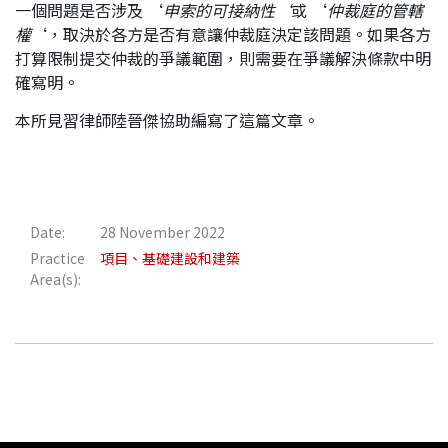
一個問題是否涉及 ‘
申索的可接納性
‘
或 ‘
仲裁庭的管轄
權
‘，取決於各方是否有意讓仲裁庭決定該問題。如果各方
打算限制提交仲裁的爭議範圍，則需要在爭議解決條款中明
確寫明。
本所見習律師陸晉傑協助編寫了這篇文章。
Date:
28 November 2022
Practice
項目、基礎建設和建築
Area(s):