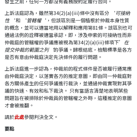
發生之前，任何一方都沒有義務按約定履行合同。
上訴法庭認為，雖然第34(2)(a)(iii)條中沒有區分 ‘
可接納
性
‘
和 ‘
管轄權
‘，但該區別是一個植根於仲裁本身性質
的概念，並可以適當地用以解釋和應用第81條。該區別也可
通過法例的詮釋被適當承認，即，涉及申索的可接納性而非
仲裁庭的管轄權的爭議應被視為第34(2)(a)(iii)條項下’
在
提交仲裁的範圍之列
‘
的爭議。歸根結底，檢驗標準是各方
是否有意由仲裁庭決定先決條件的履行問題。
上訴法庭進一步認為，仲裁前的程式條件是否被履行通常應
由仲裁庭決定，以落實各方的推定意圖，即由同一仲裁庭對
各方關係產生的任何爭議進行裁決，並通過仲裁實現對其爭
議的快速、有效和私下裁決。 只有當語言清楚地表明某些
問題旨在被排除於仲裁員的管轄權之外時，這種推定的意圖
才會被推翻。
請於
此處
參閱判決全文。
要點