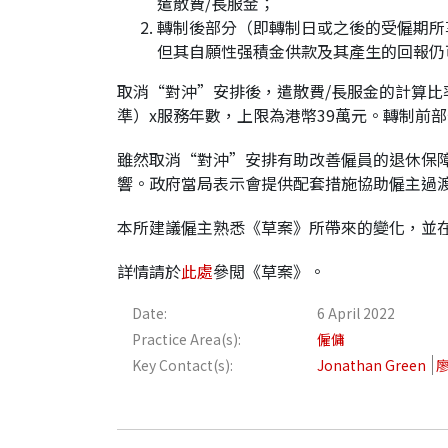
遣散費/長服金；
轉制後部分（即轉制日或之後的受僱期所
但其自願性强積金供款及其產生的回報仍
取消“對沖”安排後，遣散費/長服金的計算比率
準）x服務年數，上限為港幣39萬元。轉制前
雖然取消“對沖”安排有助改善僱員的退休保
響。政府當局表示會提供配套措施協助僱主過渡，中
本所建議僱主熟悉《草案》所帶來的變化，並
詳情請於
此處
參閲《草案》。
Date:
6 April 2022
Practice Area(s):
僱傭
Key Contact(s):
Jonathan Green