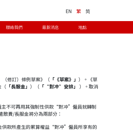
EN
繁
简
聯絡我們
最新消息
地點
排）（修訂）條例草案》（
「《草案》」
）。《草
金（
「長服金」
）（
「“對冲”安排」
）。取消
僱主不可再用其強制性供款“對冲”僱員就轉制
遣散費/長服金將分為兩部分：
金供款所產生的累算權益“對冲”僱員所享有的