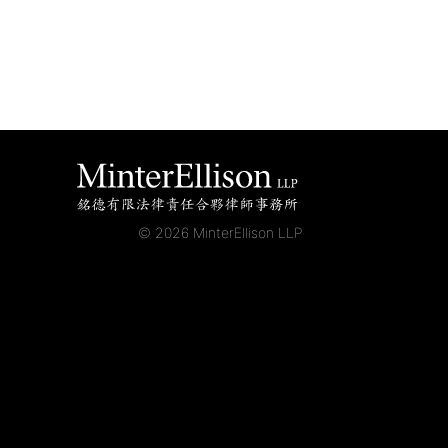
© 2026 MinterEllison LLP