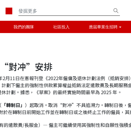
我們的團隊
社區投入
應屆畢業生招聘
“對冲”安排
年2月11日在憲報刊登《2022年僱傭及退休計劃法例（抵銷安
）計劃下僱主的強制性供款累算權益抵銷法定遣散費及長期服務
計劃。據悉，《草案》的最終實施時間最早為 2025 年。
（
「轉制日」
）起取消。取消“對冲”不具追溯力。轉制日後，
對於在轉制日前開始工作並在轉制日或之後終止工作的僱員，其
有的遣散費/長服金）— 僱主可繼續使用其強制性和自願性強積