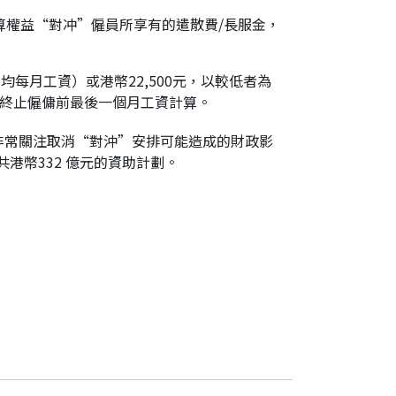
算權益“對冲”僱員所享有的遣散費/長服金，
均每月工資）或港幣22,500元，以較低者為
按終止僱傭前最後一個月工資計算。
非常關注取消“對沖”安排可能造成的財政影
共港幣332 億元的資助計劃。