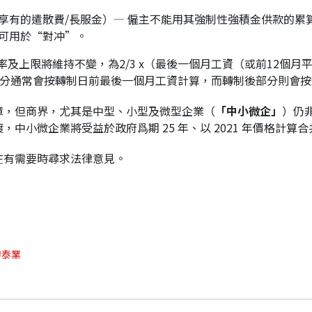
享有的遣散費/長服金）— 僱主不能用其強制性強積金供款的累
可用於“對冲”。
及上限將維持不變，為2/3 x（最後一個月工資（或前12個月平
部分通常會按轉制日前最後一個月工資計算，而轉制後部分則會
障，但商界，尤其是中型、小型及微型企業（
「中小微企」
）仍
小微企業將受益於政府爲期 25 年、以 2021 年價格計算合
在有需要時尋求法律意見。
廖泰業