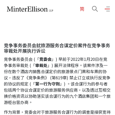
简
EN
繁
简
主页
竞争事务委员会就旅游服务合谋定价案件在竞争事务
关于我们
审裁处开展执行诉讼
竞争事务委员会 (「
竞委会
」) 早前于2022年1月20日在竞
业务领域
争事务审裁处 (「
审裁处
」) 展开法律程序。该案件涉及一
份在数个酒店内销售合谋定价的旅游景点门票和车票的协
议，违反了《竞争条例》 (第619章) 禁止订立或执行反竞争
的协议的规定 (「
第一行为守则
」) 。该合谋行为的参与者
我们的团队
包括两个协议合谋定价的旅游服务供应商，以及透过互相交
换价格资讯以协助落实该合谋行为的九个酒店集团和一个旅
游柜台营办商。
社区投入
作为背景，竞委会对于旅游服务合谋行为的调查是接获宽待