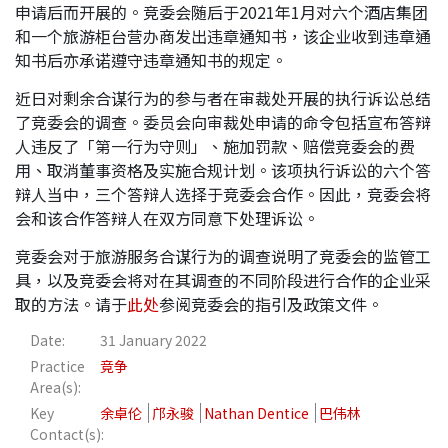
申请后而开展的。竞委会随后于2021年1月对六个酒店集团
应届毕业生招聘
和一个旅游柜台营办商发出违章通知书，该企业收到违章通
知书后亦承诺遵守违章通知书的规定。
近日对剩余合谋行为的参与者在审裁处开展的执行诉讼总结
联络我们
了竞委会的调查。委员会向审裁处申请的命令包括宣布答辩
人违反了「第一行为守则」、施加罚款、赔偿竞委会的费
用、取消董事资格及实施合规计划。该项执行诉讼的六个答
最新消息
辩人当中，三个答辩人选择于竞委会合作。因此，竞委会将
会和该合作答辩人在双方同意下处理诉讼。
地点
竞委会对于旅游服务合谋行为的调查说明了竞委会的监管工
具，以及竞委会将对在其调查的不同阶段进行合作的企业采
取的方法。请于
此处
参阅竞委会的指引及政策文件。
Date:
31 January 2022
Practice
竞争
Area(s):
Key
余卓伦
邝永骏
Nathan Dentice
巴伟林
Contact(s):