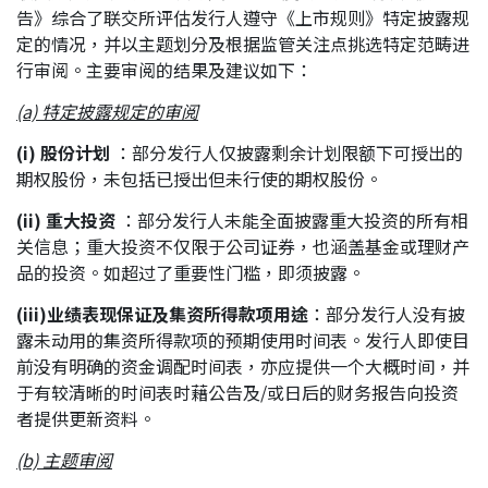
告》综合了联交所评估发行人遵守《上市规则》特定披露规
应届毕业生招聘
定的情况，并以主题划分及根据监管关注点挑选特定范畴进
行审阅。主要审阅的结果及建议如下：
(a) 特定披露规定的审阅
联络我们
(i) 股份计划
：部分发行人仅披露剩余计划限额下可授出的
期权股份，未包括已授出但未行使的期权股份。
最新消息
(ii) 重大投资
：部分发行人未能全面披露重大投资的所有相
关信息；重大投资不仅限于公司证券，也涵盖基金或理财产
品的投资。如超过了重要性门槛，即须披露。
地点
(iii)业绩表现保证及集资所得款项用途
：部分发行人没有披
露未动用的集资所得款项的预期使用时间表。发行人即使目
前没有明确的资金调配时间表，亦应提供一个大概时间，并
于有较清晰的时间表时藉公告及/或日后的财务报告向投资
者提供更新资料。
(b) 主题审阅