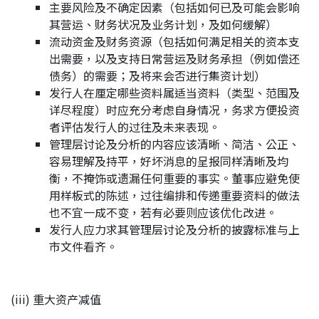
主要风险及不确定因素（包括如何已及可能会影响
其营运、财务状况及业务计划，及如何缓解）
流动资金及财务资源（包括如何满足相关的资本支
出需要，以及支持日常营运及财务承担（例如偿还
债务）的需要；及将来会否进行集资计划）
发行人在厘定哪些资料属适当资料（类型、范围及
详尽程度）时应充分考虑自身情况，务求方便投资
者评估发行人的过往及未来表现。
管理层讨论及分析的内容应该清晰、简洁、公正、
容易理解及持平，好坏消息的呈报同样清晰及均
衡，不掩饰或遗漏任何重要的事实。董事应避免使
用样板式的陈述，过往编排和传递重要资料的做法
也不宜一成不变，若有必要则应该优化改进。
发行人应力求其管理层讨论及分析的披露标准与上
市文件看齐。
(iii) 重大资产减值