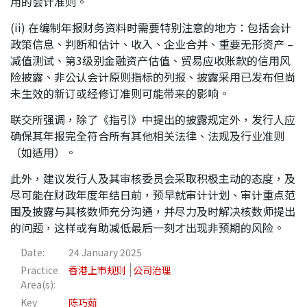
用的会计准则。
(ii) 在编制年报财务资料时需要特别注意的地方：包括会计
政策信息、判断和估计、收入、企业合并、重要无形资产 –
减值测试、第3级别金融资产估值、贸易应收账款的信用风
险披露、非公认会计原则指标的列报、披露采用已发布但尚
未生效的新订或经修订准则可能带来的影响。
联交所强调，除了《指引》中提出的披露规定外，发行人应
确保其年报完全符合所有其他相关法律、法规及行业准则
（如适用）。
此外，建议发行人及其审核委员会采取积极主动的态度，及
尽可能在财政年度年结日前，预早就审计计划、审计重点范
围及披露与其核数师充分沟通，并尽力及时解决核数师提出
的问题，这样或有助减低最后一刻才出现非预期的风险。
Date:
24 January 2025
Practice
香港上市规则
公司治理
Area(s):
Key
陈巧茹