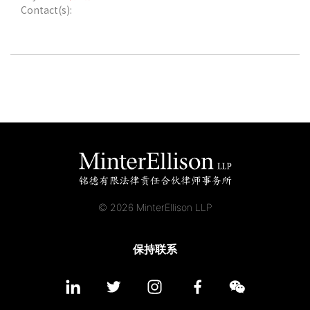
Contact(s):
© 2026 MinterEllison LLP
保持联系