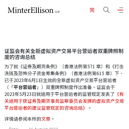
简
EN
繁
简
主页
证监会有关全新虚拟资产交易平台营运者双重牌照制
关于我们
度的咨询总结
为了就《证券及期货条例》（香港法例第571 章）和《打击
业务领域
洗钱及恐怖分子资金筹集条例》（香港法例第615 章）下、
已于2023年6月1日生效的全新虚拟资产交易平台营运者
（「
平台营运者
」）双重牌照制度作出准备，证监会于
2023年5月23日就适用于平台营运者的监管规定发表了
《有
我们的团队
关适用于获证券及期货事务监察委员会发牌的虚拟资产交易
平台营运者的建议监管规定的咨询总结》
。
社区投入
详情请参阅本所的
文章
。