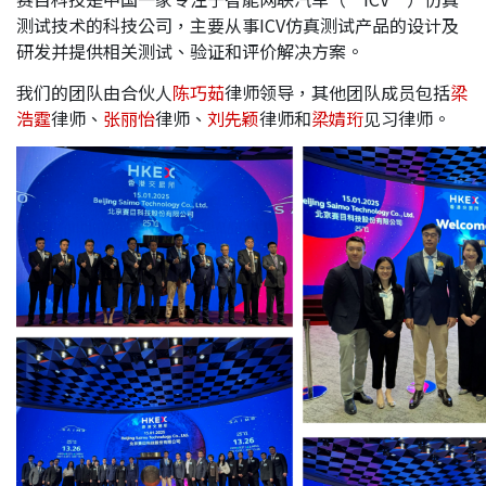
测试技术的科技公司，主要从事ICV仿真测试产品的设计及
应届毕业生招聘
研发并提供相关测试、验证和评价解决方案。
我们的团队由合伙人
陈巧茹
律师领导，其他团队成员包括
梁
浩霆
律师、
张丽怡
律师、
刘先颖
律师和
梁婧珩
见习律师。
联络我们
最新消息
地点