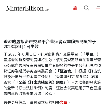
简
EN
繁
简
主页
香港的虚拟资产交易平台营运者双重牌照制度将于
关于我们
2023年6月1日生效
于 2023 年 6 月 1 日，针对虚拟资产交易平台（「
平台
」）
业务领域
营运者的新监管制度即将生效。该制度规定所有在香港经营
业务或向香港投资者积极推广其服务的中央平台营运者均须
获证券及期货事务监察委员会（「
证监会
」）根据《打击洗
钱及恐怖分子资金筹集条例》（香港法例第 615 章）发牌
我们的团队
监管（「
全新《打击洗钱条例》制度
」）。为准备即将实施
的全新《打击洗钱条例》制度，证监会就其适用于平台营运
者的建议监管要求咨询了公众。
社区投入
有关更多信息，请参阅本所的相关
文章
。