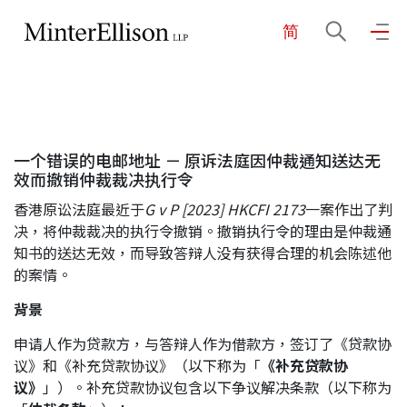
简
EN
繁
简
主页
一个错误的电邮地址 － 原诉法庭因仲裁通知送达无
关于我们
效而撤销仲裁裁决执行令
香港原讼法庭最近于
G v P [2023] HKCFI 2173
一案作出了判
业务领域
决，将仲裁裁决的执行令撤销。撤销执行令的理由是仲裁通
知书的送达无效，而导致答辩人没有获得合理的机会陈述他
的案情。
我们的团队
背景
申请人作为贷款方，与答辩人作为借款方，签订了《贷款协
议》和《补充贷款协议》（以下称为「
《补充贷款协
社区投入
议》
」）。补充贷款协议包含以下争议解决条款（以下称为