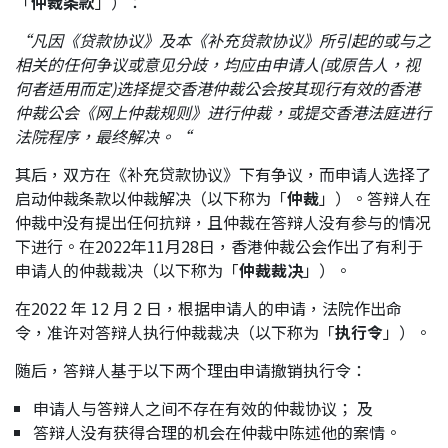
「
仲裁条款
」）：
应届毕业生招聘
“
凡因《贷款协议》及本《补充贷款协议》所引起的或与之
相关的任何争议或意见分歧，均应由申请人
(
或原告人，视
何者适用而定
)
选择提交香港仲裁公会按其现行有效的香港
联络我们
仲裁公会《网上仲裁规则》进行仲裁，或提交香港法庭进行
法院程序，最终解决。
“
其后，双方在《补充贷款协议》下有争议，而申请人选择了
最新消息
启动仲裁条款以仲裁解决（以下称为「
仲裁
」）。答辩人在
仲裁中没有提出任何抗辩，且仲裁在答辩人没有参与的情况
下进行。在2022年11月28日，香港仲裁公会作出了有利于
地点
申请人的仲裁裁决（以下称为「
仲裁裁决
」）。
在2022 年 12 月 2 日，根据申请人的申请，法院作出命
令，准许对答辩人执行仲裁裁决（以下称为「
执行令
」）。
随后，答辩人基于以下两个理由申请撤销执行令：
申请人与答辩人之间不存在有效的仲裁协议； 及
答辩人没有获得合理的机会在仲裁中陈述他的案情。