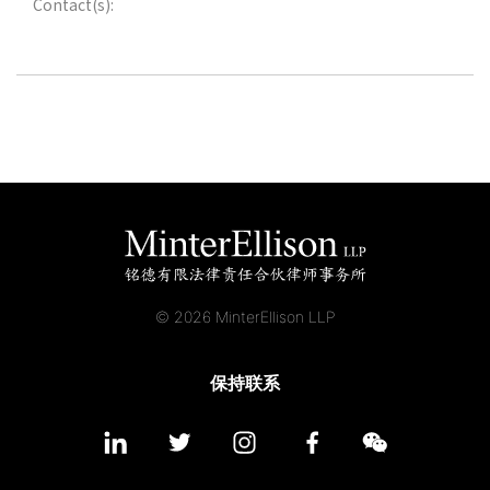
Contact(s):
© 2026 MinterEllison LLP
保持联系