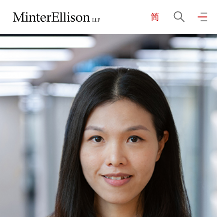
简
EN
繁
简
主页
关于我们
业务领域
我们的团队
社区投入