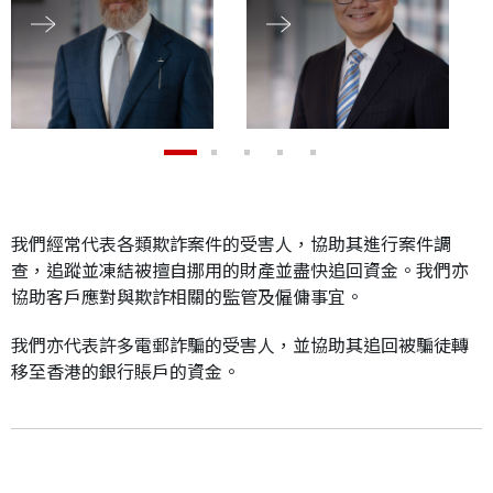
應屆畢業生招聘
聯絡我們
最新消息
我們經常代表各類欺詐案件的受害人，協助其進行案件調
查，追蹤並凍結被擅自挪用的財產並盡快追回資金。我們亦
地點
協助客戶應對與欺詐相關的監管及僱傭事宜。
我們亦代表許多電郵詐騙的受害人，並協助其追回被騙徒轉
移至香港的銀行賬戶的資金。