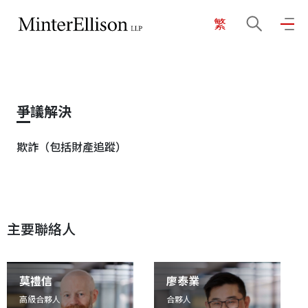
繁
EN
繁
简
主頁
爭議解決
關於我們
欺詐（包括財產追蹤）
業務領域
主要聯絡人
我們的團隊
社區投入
莫禮信
廖泰業
高級合夥人
合夥人