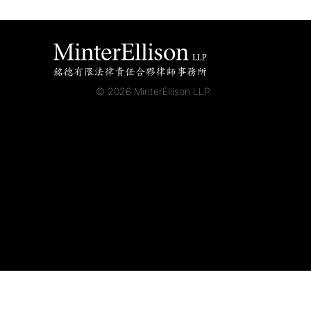
© 2026 MinterEllison LLP