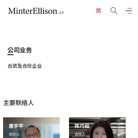
简
EN
繁
简
主页
公司业务
关于我们
合资及合伙企业
业务领域
主要联络人
我们的团队
社区投入
唐宇平
陈巧茹
合伙人
合伙人