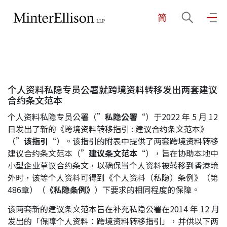
简
EN
繁
简
主页
个人资料私隐专员公署就跨境资料转移发出两套建议
关于我们
合约条文范本
个人资料私隐专员公署（”
私隐公署
“）于2022 年 5 月 12
业务领域
日发出了新的《跨境资料转移指引 : 建议合约条文范本》
（”
该指引
“）。该指引的附表中提供了两套跨境资料转移
建议合约条文范本（”
建议条文范本
“），旨在协助本地中
小型企业草议合约条文，以确保当个人资料被转移到香港境
我们的团队
外时，该等个人资料可得到《个人资料（私隐）条例》（第
486章）（
《私隐条例》
）下要求的相同程度的保障。
社区投入
该两套新的建议条文范本旨在补充私隐公署在2014 年 12 月
发出的「保障个人资料：跨境资料转移指引」，并供以下两