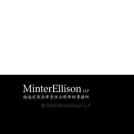
© 2026 MinterEllison LLP