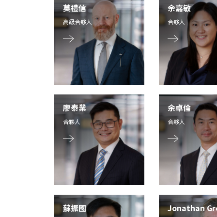
莫禮信
余嘉敏
高級合夥人
合夥人
廖泰業
余卓倫
合夥人
合夥人
蘇振國
Jonathan Gr